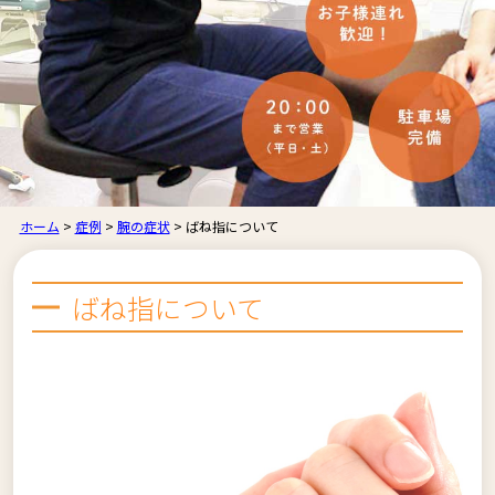
ホーム
>
症例
>
腕の症状
>
ばね指について
ばね指について